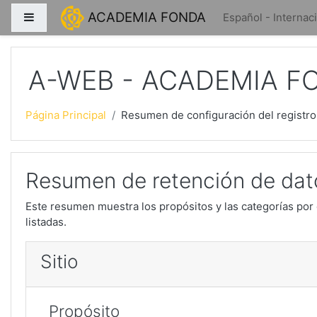
Salta al contenido principal
ACADEMIA FONDA
Panel lateral
Español - Internacio
A-WEB - ACADEMIA F
Página Principal
Resumen de configuración del registro
Resumen de retención de dat
Este resumen muestra los propósitos y las categorías por 
listadas.
Sitio
Propósito